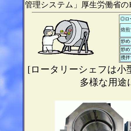
管理システム」厚生労働省の
◎ロ
焙煎
炒め
炒め
攪拌
[
ロータリーシェフは小
多様な用途