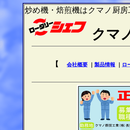
炒め機・焙煎機はクマノ厨房
クマ
【
会社概要
｜
製品情報
｜
ロ